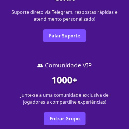
Suporte direto via Telegram, respostas rápidas e
atendimento personalizado!
Falar Suporte
👥 Comunidade VIP
1000+
Junte-se a uma comunidade exclusiva de
jogadores e compartilhe experiências!
Entrar Grupo