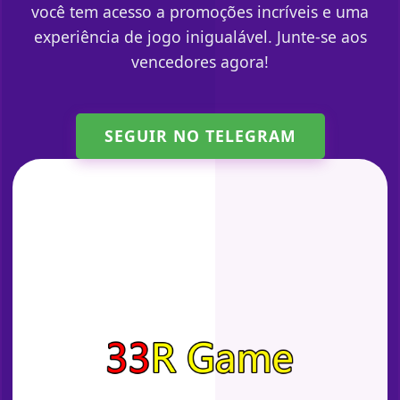
você tem acesso a promoções incríveis e uma
experiência de jogo inigualável. Junte-se aos
vencedores agora!
SEGUIR NO TELEGRAM