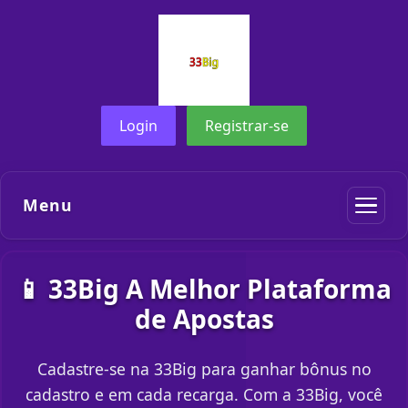
Login
Registrar-se
Menu
📱 33Big A Melhor Plataforma
de Apostas
Cadastre-se na 33Big para ganhar bônus no
cadastro e em cada recarga. Com a 33Big, você