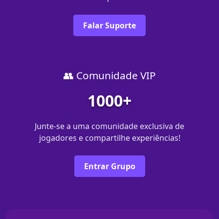
Falar Suporte
👥 Comunidade VIP
1000+
Junte-se a uma comunidade exclusiva de
jogadores e compartilhe experiências!
Entrar Grupo