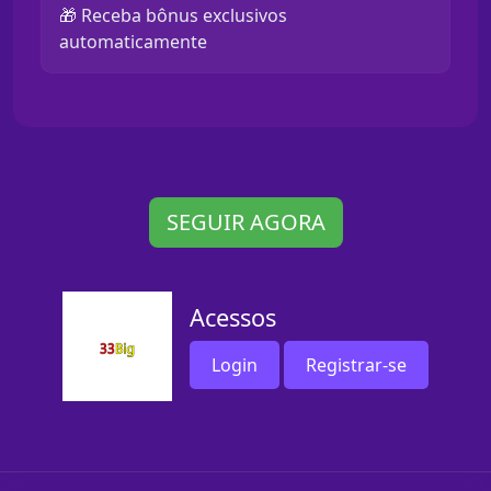
🎁 Receba bônus exclusivos
automaticamente
SEGUIR AGORA
Acessos
Login
Registrar-se