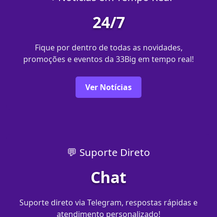
24/7
Fique por dentro de todas as novidades,
promoções e eventos da 33Big em tempo real!
Ver Notícias
💬 Suporte Direto
Chat
Suporte direto via Telegram, respostas rápidas e
atendimento personalizado!