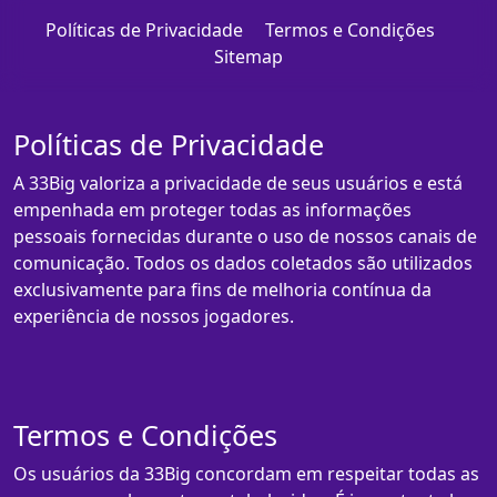
Políticas de Privacidade
Termos e Condições
Sitemap
Políticas de Privacidade
A 33Big valoriza a privacidade de seus usuários e está
empenhada em proteger todas as informações
pessoais fornecidas durante o uso de nossos canais de
comunicação. Todos os dados coletados são utilizados
exclusivamente para fins de melhoria contínua da
experiência de nossos jogadores.
Termos e Condições
Os usuários da 33Big concordam em respeitar todas as