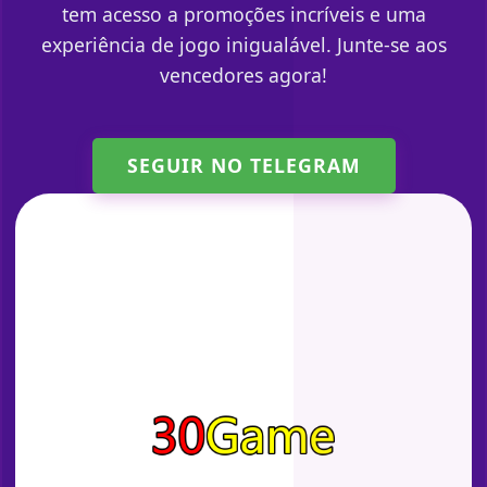
tem acesso a promoções incríveis e uma
experiência de jogo inigualável. Junte-se aos
vencedores agora!
SEGUIR NO TELEGRAM