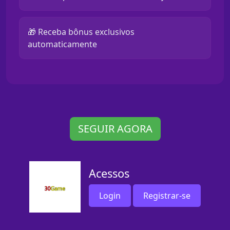
🎁 Receba bônus exclusivos
automaticamente
SEGUIR AGORA
Acessos
Login
Registrar-se