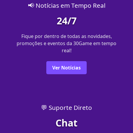
📢 Notícias em Tempo Real
24/7
Fique por dentro de todas as novidades,
promoções e eventos da 30Game em tempo
real!
Ver Notícias
💬 Suporte Direto
Chat