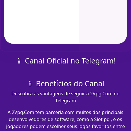
📱 Canal Oficial no Telegram!
📱 Benefícios do Canal
Descubra as vantagens de seguir a 2Vpg.Com no
Telegram
A 2Vpg.Com tem parceria com muitos dos principais
desenvolvedores de software, como a Slot pg , e os
jogadores podem escolher seus jogos favoritos entre