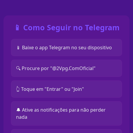
📱 Como Seguir no Telegram
📱 Baixe o app Telegram no seu dispositivo
🔍 Procure por "@2Vpg.ComOficial"
👆 Toque em "Entrar" ou "Join"
🔔 Ative as notificações para não perder
nada