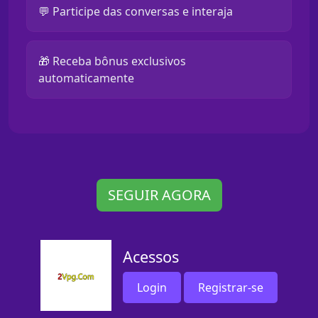
💬 Participe das conversas e interaja
🎁 Receba bônus exclusivos
automaticamente
SEGUIR AGORA
Acessos
Login
Registrar-se