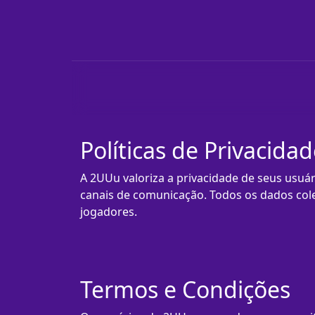
Políticas de Privacida
A 2UUu valoriza a privacidade de seus usu
canais de comunicação. Todos os dados cole
jogadores.
Termos e Condições