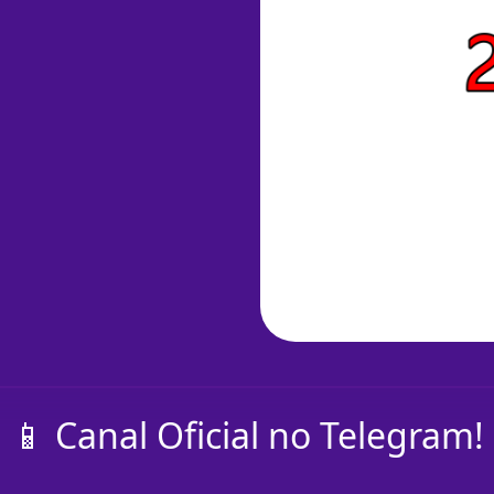
📱 Canal Oficial no Telegram!