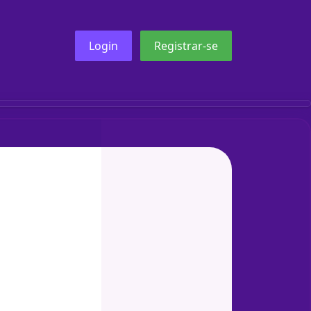
Login
Registrar-se