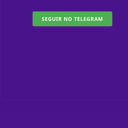
SEGUIR NO TELEGRAM