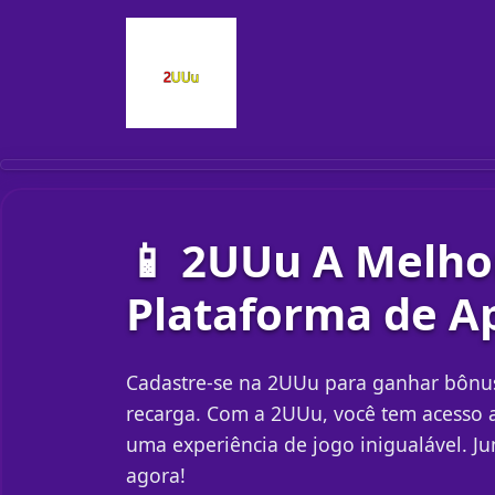
📱 2UUu A Melho
Plataforma de A
Cadastre-se na 2UUu para ganhar bônu
recarga. Com a 2UUu, você tem acesso a
uma experiência de jogo inigualável. J
agora!