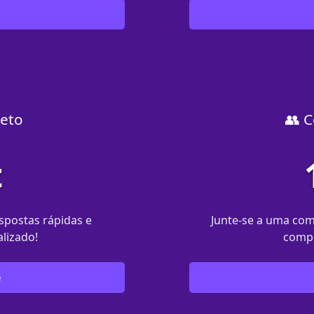
reto
👥 
t
espostas rápidas e
Junte-se a uma com
lizado!
compa
e