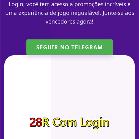
Login, você tem acesso a promoções incríveis e
uma experiência de jogo inigualável. Junte-se aos
vencedores agora!
SEGUIR NO TELEGRAM