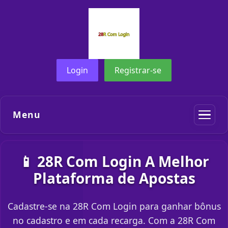
Login
Registrar-se
Menu
📱 28R Com Login A Melhor
Plataforma de Apostas
Cadastre-se na 28R Com Login para ganhar bônus
no cadastro e em cada recarga. Com a 28R Com