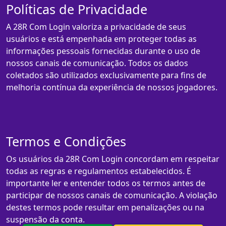
Políticas de Privacidade
A 28R Com Login valoriza a privacidade de seus
usuários e está empenhada em proteger todas as
informações pessoais fornecidas durante o uso de
nossos canais de comunicação. Todos os dados
coletados são utilizados exclusivamente para fins de
melhoria contínua da experiência de nossos jogadores.
Termos e Condições
Os usuários da 28R Com Login concordam em respeitar
todas as regras e regulamentos estabelecidos. É
importante ler e entender todos os termos antes de
participar de nossos canais de comunicação. A violação
destes termos pode resultar em penalizações ou na
suspensão da conta.