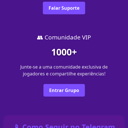
Falar Suporte
👥 Comunidade VIP
1000+
Junte-se a uma comunidade exclusiva de
jogadores e compartilhe experiências!
Entrar Grupo
📱 Como Seguir no Telegram