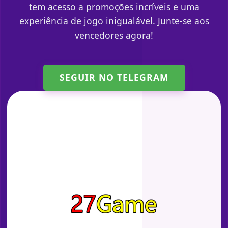
tem acesso a promoções incríveis e uma
experiência de jogo inigualável. Junte-se aos
vencedores agora!
SEGUIR NO TELEGRAM