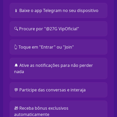
📱 Baixe o app Telegram no seu dispositivo
🔍 Procure por "@27G VipOficial"
👆 Toque em "Entrar" ou "Join"
🔔 Ative as notificações para não perder
nada
💬 Participe das conversas e interaja
🎁 Receba bônus exclusivos
automaticamente