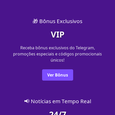
🎁 Bônus Exclusivos
VIP
Receba bônus exclusivos do Telegram,
promoções especiais e códigos promocionais
únicos!
Ver Bônus
📢 Notícias em Tempo Real
24/7