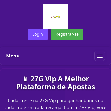
Login
Registrar-se
Menu
📱 27G Vip A Melhor
Plataforma de Apostas
Cadastre-se na 27G Vip para ganhar bônus no
cadastro e em cada recarga. Com a 27G Vip, você