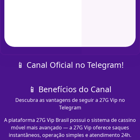
📱 Canal Oficial no Telegram!
📱 Benefícios do Canal
Descubra as vantagens de seguir a 27G Vip no
Telegram
A plataforma 27G Vip Brasil possui o sistema de cassino
móvel mais avançado — a 27G Vip oferece saques
instantâneos, operação simples e atendimento 24h.