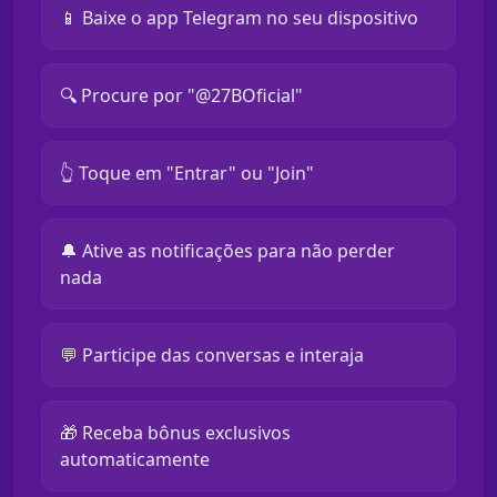
📱 Baixe o app Telegram no seu dispositivo
🔍 Procure por "@27BOficial"
👆 Toque em "Entrar" ou "Join"
🔔 Ative as notificações para não perder
nada
💬 Participe das conversas e interaja
🎁 Receba bônus exclusivos
automaticamente