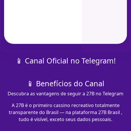
📱 Canal Oficial no Telegram!
📱 Benefícios do Canal
Descubra as vantagens de seguir a 27B no Telegram
A 27B é o primeiro cassino recreativo totalmente
transparente do Brasil — na plataforma 27B Brasil ,
tudo é visível, exceto seus dados pessoais.