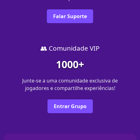
Falar Suporte
👥 Comunidade VIP
1000+
Junte-se a uma comunidade exclusiva de
jogadores e compartilhe experiências!
Entrar Grupo