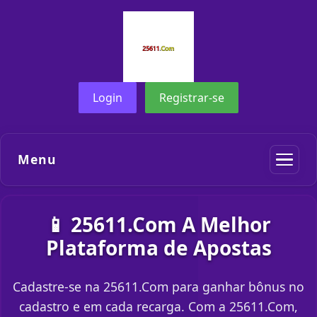
Login
Registrar-se
Menu
📱 25611.Com A Melhor
Plataforma de Apostas
Cadastre-se na 25611.Com para ganhar bônus no
cadastro e em cada recarga. Com a 25611.Com,