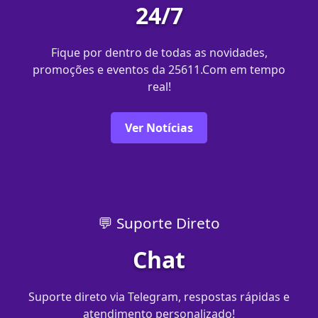
24/7
Fique por dentro de todas as novidades,
promoções e eventos da 25611.Com em tempo
real!
Ver Notícias
💬 Suporte Direto
Chat
Suporte direto via Telegram, respostas rápidas e
atendimento personalizado!