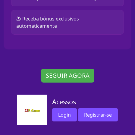
🎁 Receba bônus exclusivos
automaticamente
SEGUIR AGORA
Acessos
Login
Registrar-se