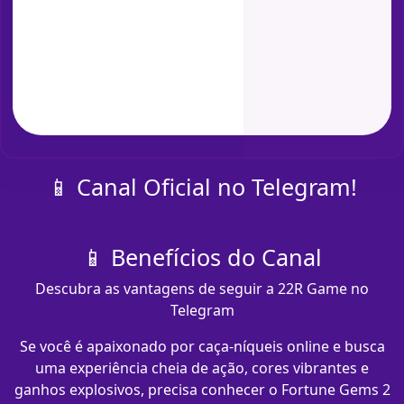
📱 Canal Oficial no Telegram!
📱 Benefícios do Canal
Descubra as vantagens de seguir a 22R Game no
Telegram
Se você é apaixonado por caça-níqueis online e busca
uma experiência cheia de ação, cores vibrantes e
ganhos explosivos, precisa conhecer o Fortune Gems 2