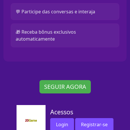
💬 Participe das conversas e interaja
🎁 Receba bônus exclusivos
automaticamente
SEGUIR AGORA
Acessos
Login
Registrar-se