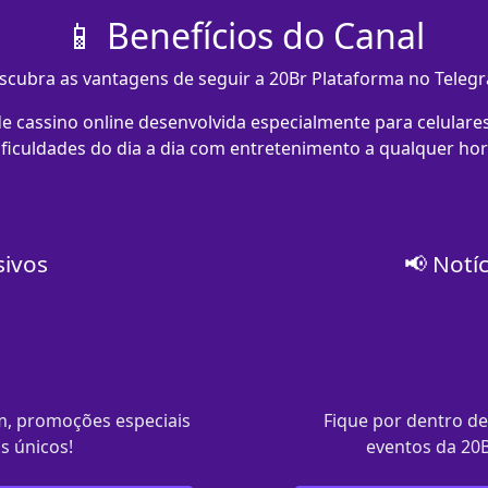
📱 Benefícios do Canal
scubra as vantagens de seguir a 20Br Plataforma no Teleg
 cassino online desenvolvida especialmente para celulares
ificuldades do dia a dia com entretenimento a qualquer hor
sivos
📢 Notí
m, promoções especiais
Fique por dentro d
s únicos!
eventos da 20