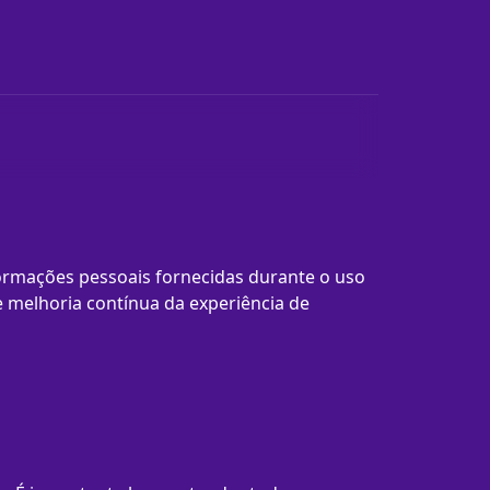
formações pessoais fornecidas durante o uso
e melhoria contínua da experiência de