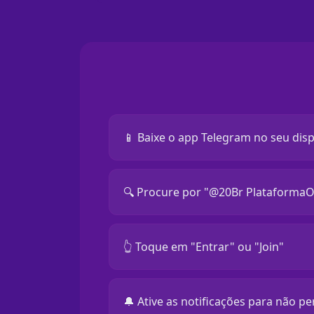
📱 Baixe o app Telegram no seu disp
🔍 Procure por "@20Br PlataformaOf
👆 Toque em "Entrar" ou "Join"
🔔 Ative as notificações para não p