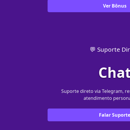
Ver Bônus
💬 Suporte Di
Cha
Suporte direto via Telegram, r
atendimento persona
Falar Suport