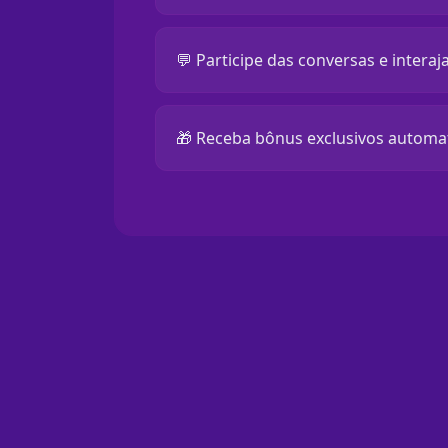
💬 Participe das conversas e interaj
🎁 Receba bônus exclusivos autom