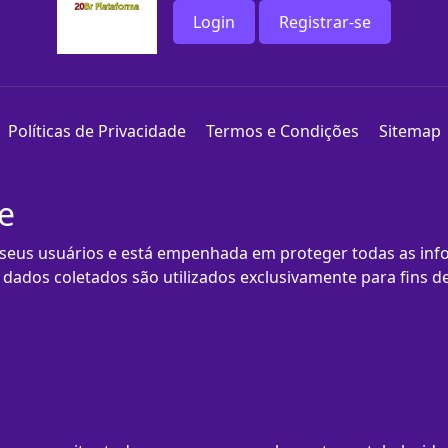
Login
Registrar-se
Políticas de Privacidade
Termos e Condições
Sitemap
de
e seus usuários e está empenhada em proteger todas as in
dados coletados são utilizados exclusivamente para fins d