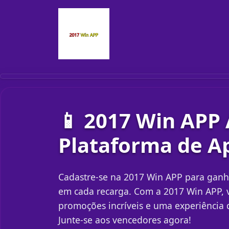
📱 2017 Win APP
Plataforma de A
Cadastre-se na 2017 Win APP para ganh
em cada recarga. Com a 2017 Win APP, 
promoções incríveis e uma experiência d
Junte-se aos vencedores agora!