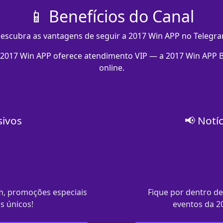
📱 Benefícios do Canal
escubra as vantagens de seguir a 2017 Win APP no Telegr
2017 Win APP oferece atendimento VIP — a 2017 Win APP Bra
online.
sivos
📢 Notí
m, promoções especiais
Fique por dentro d
s únicos!
eventos da 2