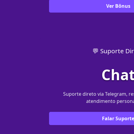
Ver Bônus
💬 Suporte Di
Cha
Suporte direto via Telegram, r
atendimento persona
Falar Suport