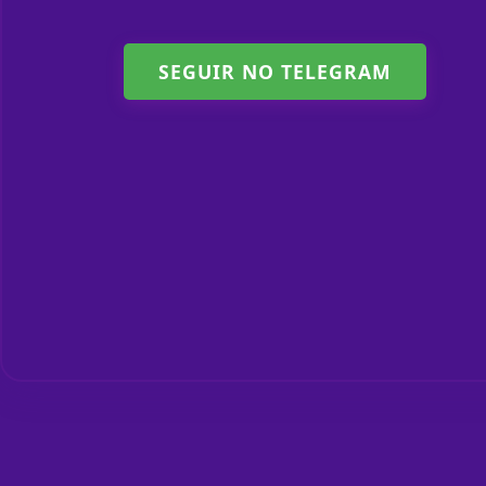
SEGUIR NO TELEGRAM