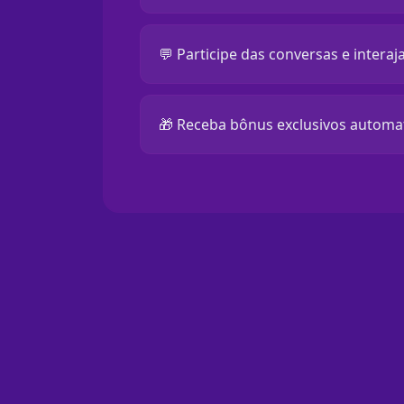
💬 Participe das conversas e interaj
🎁 Receba bônus exclusivos autom