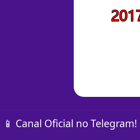
📱 Canal Oficial no Telegram!