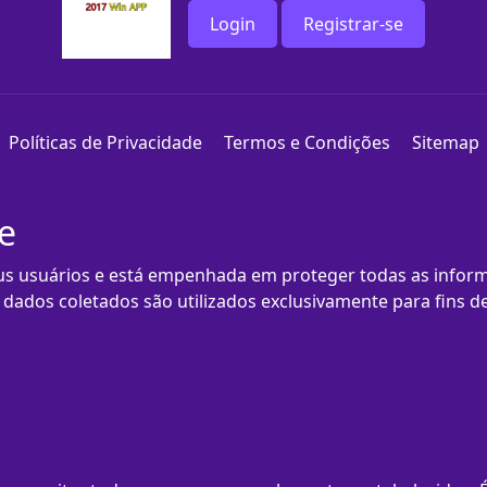
Login
Registrar-se
Políticas de Privacidade
Termos e Condições
Sitemap
de
eus usuários e está empenhada em proteger todas as infor
dados coletados são utilizados exclusivamente para fins d