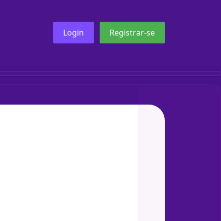
Login
Registrar-se