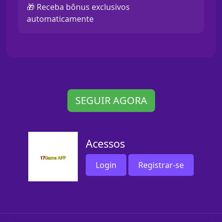
🎁 Receba bônus exclusivos
automaticamente
SEGUIR AGORA
Acessos
Login
Registrar-se