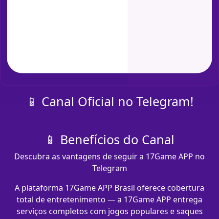
📱 Canal Oficial no Telegram!
📱 Benefícios do Canal
Descubra as vantagens de seguir a 17Game APP no
Telegram
A plataforma 17Game APP Brasil oferece cobertura
total de entretenimento — a 17Game APP entrega
serviços completos com jogos populares e saques