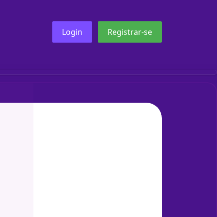
Login
Registrar-se