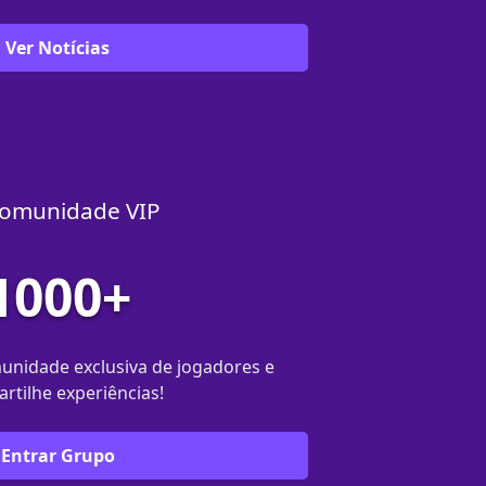
Ver Notícias
Comunidade VIP
1000+
unidade exclusiva de jogadores e
rtilhe experiências!
Entrar Grupo