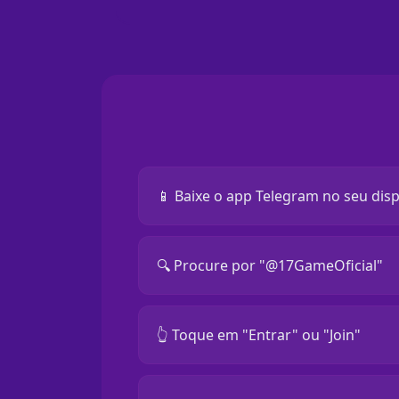
📱 Baixe o app Telegram no seu disp
🔍 Procure por "@17GameOficial"
👆 Toque em "Entrar" ou "Join"