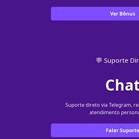
Ver Bônus
💬 Suporte Di
Cha
Suporte direto via Telegram, r
atendimento persona
Falar Suport