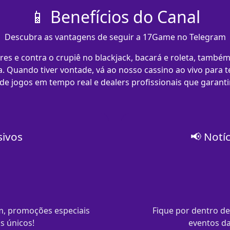
📱 Benefícios do Canal
Descubra as vantagens de seguir a 17Game no Telegram
res e contra o crupiê no blackjack, bacará e roleta, tamb
a. Quando tiver vontade, vá ao nosso cassino ao vivo para t
 jogos em tempo real e dealers profissionais que garanti
sivos
📢 Notí
m, promoções especiais
Fique por dentro d
s únicos!
eventos d