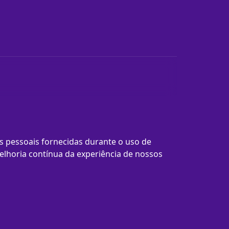
s pessoais fornecidas durante o uso de
elhoria contínua da experiência de nossos