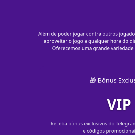
Além de poder jogar contra outros jogado
aproveitar o jogo a qualquer hora do di
Oferecemos uma grande variedade de
🎁 Bônus Exclu
VIP
Receba bônus exclusivos do Telegra
e códigos promocionai