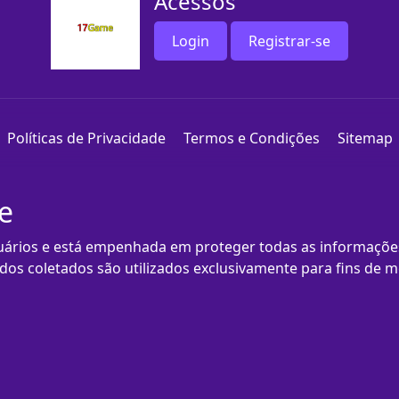
Acessos
Login
Registrar-se
Políticas de Privacidade
Termos e Condições
Sitemap
de
suários e está empenhada em proteger todas as informaçõe
os coletados são utilizados exclusivamente para fins de m