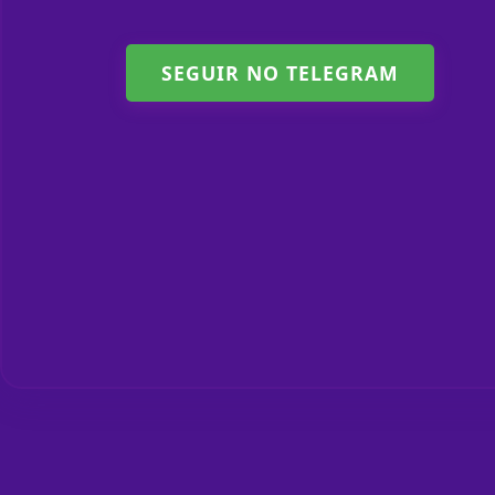
SEGUIR NO TELEGRAM