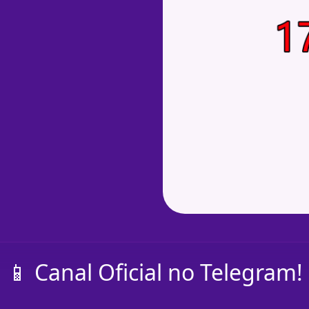
📱 Canal Oficial no Telegram!