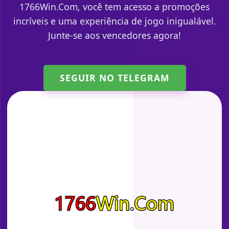
1766Win.Com, você tem acesso a promoções
incríveis e uma experiência de jogo inigualável.
Junte-se aos vencedores agora!
SEGUIR NO TELEGRAM