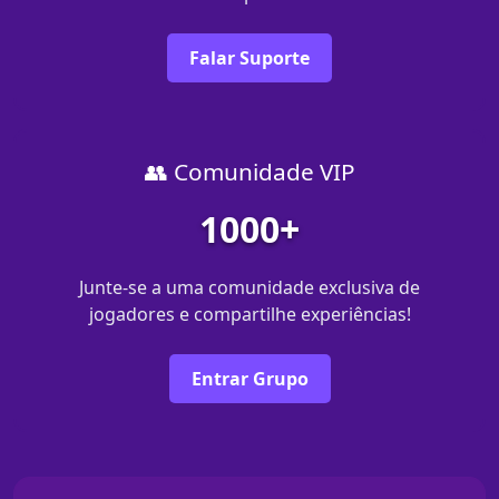
Falar Suporte
👥 Comunidade VIP
1000+
Junte-se a uma comunidade exclusiva de
jogadores e compartilhe experiências!
Entrar Grupo