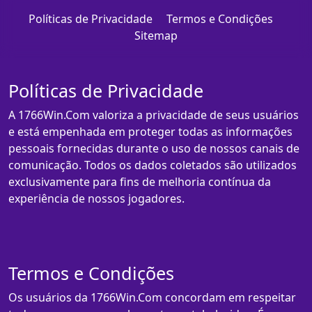
Políticas de Privacidade
Termos e Condições
Sitemap
Políticas de Privacidade
A 1766Win.Com valoriza a privacidade de seus usuários
e está empenhada em proteger todas as informações
pessoais fornecidas durante o uso de nossos canais de
comunicação. Todos os dados coletados são utilizados
exclusivamente para fins de melhoria contínua da
experiência de nossos jogadores.
Termos e Condições
Os usuários da 1766Win.Com concordam em respeitar