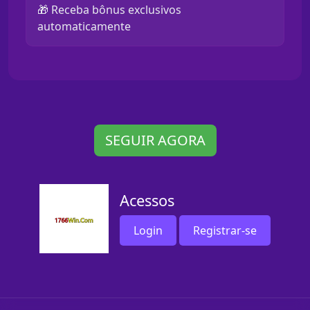
🎁 Receba bônus exclusivos
automaticamente
SEGUIR AGORA
Acessos
Login
Registrar-se