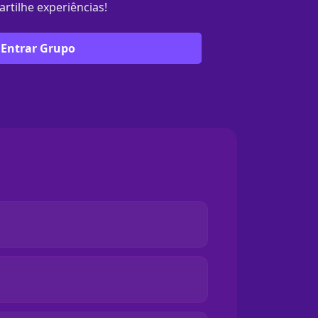
rtilhe experiências!
Entrar Grupo