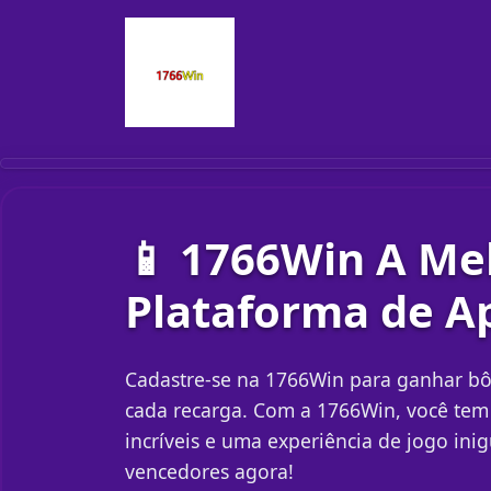
📱 1766Win A Me
Plataforma de A
Cadastre-se na 1766Win para ganhar bô
cada recarga. Com a 1766Win, você tem
incríveis e uma experiência de jogo inig
vencedores agora!