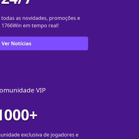
e todas as novidades, promoções e
 1766Win em tempo real!
Ver Notícias
Comunidade VIP
1000+
unidade exclusiva de jogadores e