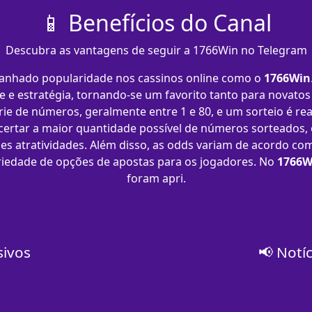
📱 Benefícios do Canal
Descubra as vantagens de seguir a 1766Win no Telegram
anhado popularidade nos cassinos online como o
1766Win
e e estratégia, tornando-se um favorito tanto para novatos
rie de números, geralmente entre 1 e 80, e um sorteio é r
acertar a maior quantidade possível de números sorteados, 
es atratividades. Além disso, as odds variam de acordo co
riedade de opções de apostas para os jogadores. No
1766W
foram apri.
sivos
📢 Notí