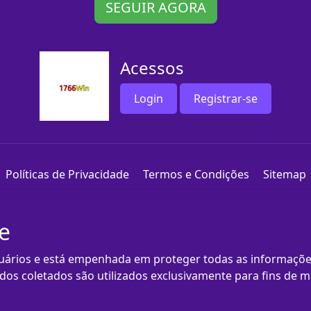
SEGUIR AGORA
Acessos
Login
Registrar-se
Políticas de Privacidade
Termos e Condições
Sitemap
de
suários e está empenhada em proteger todas as informaçõe
os coletados são utilizados exclusivamente para fins de m