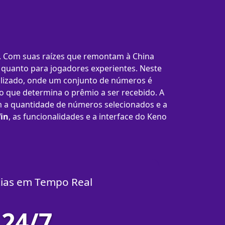
. Com suas raízes que remontam à China
 quanto para jogadores experientes. Neste
ealizado, onde um conjunto de números é
o que determina o prêmio a ser recebido. A
m a quantidade de números selecionados e a
in
, as funcionalidades e a interface do Keno
cias em Tempo Real
24/7