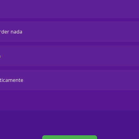
erder nada
a
aticamente