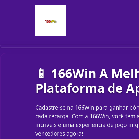
📱 166Win A Mel
Plataforma de A
Cadastre-se na 166Win para ganhar bôn
cada recarga. Com a 166Win, você tem 
incríveis e uma experiência de jogo inig
vencedores agora!