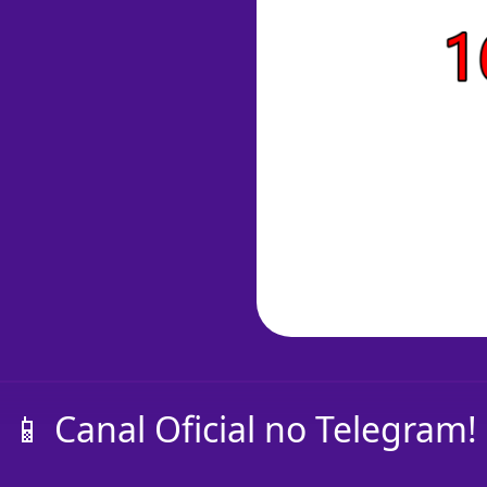
📱 Canal Oficial no Telegram!