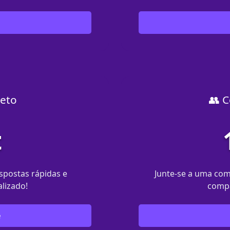
reto
👥 
t
espostas rápidas e
Junte-se a uma com
lizado!
compa
e