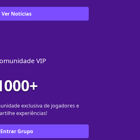
Ver Notícias
Comunidade VIP
1000+
unidade exclusiva de jogadores e
rtilhe experiências!
Entrar Grupo