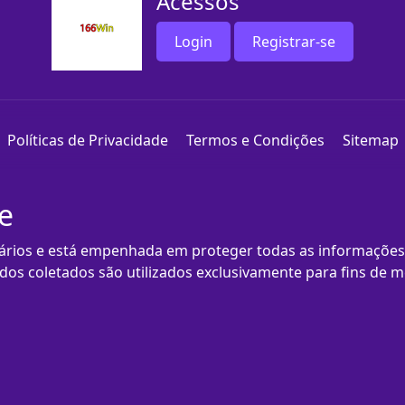
Acessos
Login
Registrar-se
Políticas de Privacidade
Termos e Condições
Sitemap
de
uários e está empenhada em proteger todas as informações
os coletados são utilizados exclusivamente para fins de m