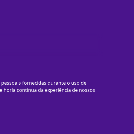
 pessoais fornecidas durante o uso de
elhoria contínua da experiência de nossos