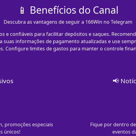
📱 Benefícios do Canal
Descubra as vantagens de seguir a 166Win no Telegram
e confiáveis para facilitar depósitos e saques. Recomenda
a suas informações de pagamento atualizadas e use sempr
s. Configure limites de gastos para manter o controle finan
sivos
📢 Notí
m, promoções especiais
Fique por dentro d
s únicos!
eventos d