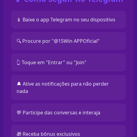
📱 Baixe o app Telegram no seu dispositivo
🔍 Procure por "@15Win APPOficial"
👆 Toque em "Entrar" ou "Join"
🔔 Ative as notificações para não perder
nada
💬 Participe das conversas e interaja
🎁 Receba bônus exclusivos