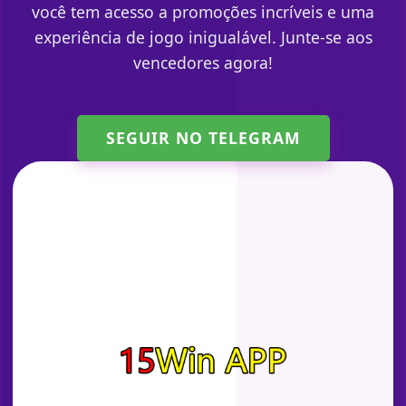
você tem acesso a promoções incríveis e uma
experiência de jogo inigualável. Junte-se aos
vencedores agora!
SEGUIR NO TELEGRAM