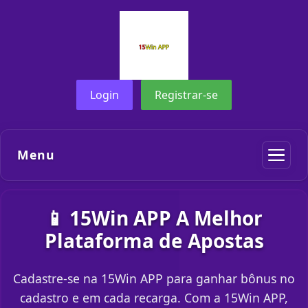
Login
Registrar-se
Menu
📱 15Win APP A Melhor
Plataforma de Apostas
Cadastre-se na 15Win APP para ganhar bônus no
cadastro e em cada recarga. Com a 15Win APP,