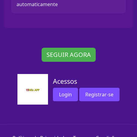
automaticamente
SEGUIR AGORA
Acessos
Login
Registrar-se