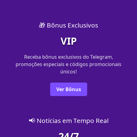
🎁 Bônus Exclusivos
VIP
Receba bônus exclusivos do Telegram,
promoções especiais e códigos promocionais
únicos!
Ver Bônus
📢 Notícias em Tempo Real
24/7