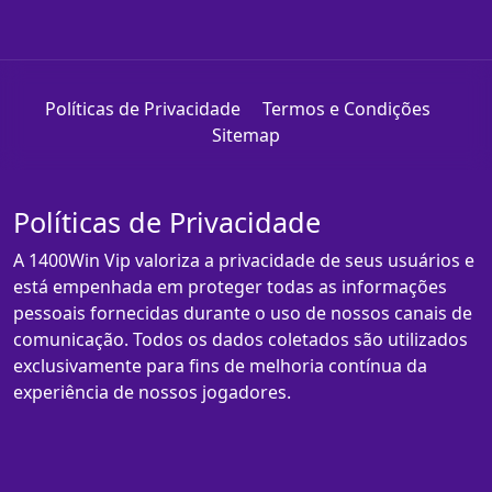
Políticas de Privacidade
Termos e Condições
Sitemap
Políticas de Privacidade
A 1400Win Vip valoriza a privacidade de seus usuários e
está empenhada em proteger todas as informações
pessoais fornecidas durante o uso de nossos canais de
comunicação. Todos os dados coletados são utilizados
exclusivamente para fins de melhoria contínua da
experiência de nossos jogadores.