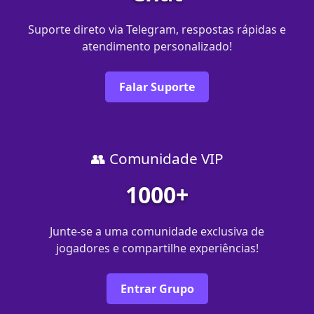
Suporte direto via Telegram, respostas rápidas e
atendimento personalizado!
Falar Suporte
👥 Comunidade VIP
1000+
Junte-se a uma comunidade exclusiva de
jogadores e compartilhe experiências!
Entrar Grupo