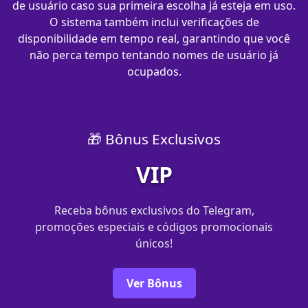
de usuário caso sua primeira escolha já esteja em uso.
O sistema também inclui verificações de
disponibilidade em tempo real, garantindo que você
não perca tempo tentando nomes de usuário já
ocupados.
🎁 Bônus Exclusivos
VIP
Receba bônus exclusivos do Telegram,
promoções especiais e códigos promocionais
únicos!
Ver Bônus