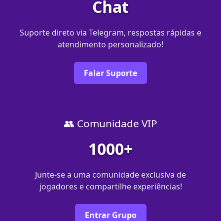
Chat
Suporte direto via Telegram, respostas rápidas e
atendimento personalizado!
Falar Suporte
👥 Comunidade VIP
1000+
Junte-se a uma comunidade exclusiva de
jogadores e compartilhe experiências!
Entrar Grupo