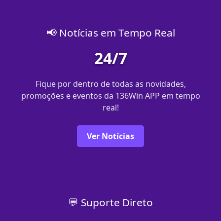
📢 Notícias em Tempo Real
24/7
Fique por dentro de todas as novidades,
promoções e eventos da 136Win APP em tempo
real!
Ver Notícias
💬 Suporte Direto