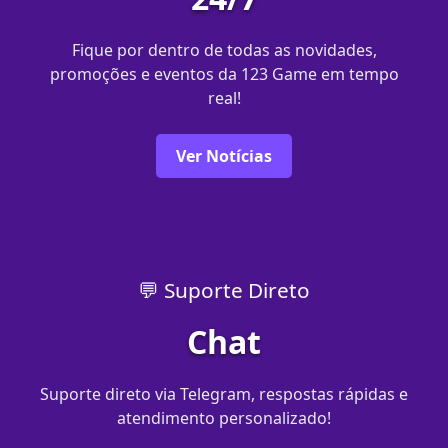
Fique por dentro de todas as novidades,
promoções e eventos da 123 Game em tempo
real!
Ver Notícias
💬 Suporte Direto
Chat
Suporte direto via Telegram, respostas rápidas e
atendimento personalizado!