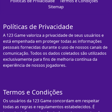
Políticas de Privacidade
Termos e Condições
Sitemap
Políticas de Privacidade
A 123 Game valoriza a privacidade de seus usuários e
está empenhada em proteger todas as informações
pessoais fornecidas durante o uso de nossos canais de
comunicação. Todos os dados coletados são utilizados
exclusivamente para fins de melhoria contínua da
experiência de nossos jogadores.
Termos e Condições
Os usuários da 123 Game concordam em respeitar
todas as regras e regulamentos estabelecidos. É