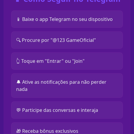
📱 Baixe o app Telegram no seu dispositivo
🔍 Procure por "@123 GameOficial"
👆 Toque em "Entrar" ou "Join"
🔔 Ative as notificações para não perder
nada
💬 Participe das conversas e interaja
🎁 Receba bônus exclusivos