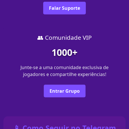
Falar Suporte
👥 Comunidade VIP
1000+
Junte-se a uma comunidade exclusiva de
jogadores e compartilhe experiências!
Entrar Grupo
📱 Como Seguir no Telegram