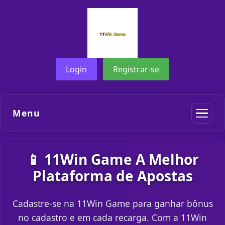
Login
Registrar-se
Menu
📱 11Win Game A Melhor
Plataforma de Apostas
Cadastre-se na 11Win Game para ganhar bônus
no cadastro e em cada recarga. Com a 11Win