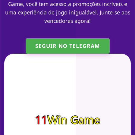
Game, você tem acesso a promoções incríveis e
uma experiência de jogo inigualável. Junte-se aos
vencedores agora!
SEGUIR NO TELEGRAM