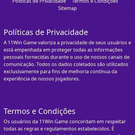
Políticas de Privacidade
Termos e Condições
Sitemap
Políticas de Privacidade
A 11Win Game valoriza a privacidade de seus usuários e
está empenhada em proteger todas as informações
pessoais fornecidas durante o uso de nossos canais de
comunicação. Todos os dados coletados são utilizados
exclusivamente para fins de melhoria contínua da
experiência de nossos jogadores.
Termos e Condições
Os usuários da 11Win Game concordam em respeitar
todas as regras e regulamentos estabelecidos. É