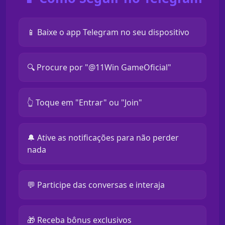
📱 Baixe o app Telegram no seu dispositivo
🔍 Procure por "@11Win GameOficial"
👆 Toque em "Entrar" ou "Join"
🔔 Ative as notificações para não perder
nada
💬 Participe das conversas e interaja
🎁 Receba bônus exclusivos