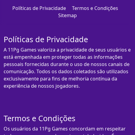
Políticas de Privacidade
Termos e Condições
Sitemap
Políticas de Privacidade
A 11Pg Games valoriza a privacidade de seus usuários e
está empenhada em proteger todas as informações
pessoais fornecidas durante o uso de nossos canais de
comunicação. Todos os dados coletados são utilizados
exclusivamente para fins de melhoria contínua da
experiência de nossos jogadores.
Termos e Condições
Os usuários da 11Pg Games concordam em respeitar