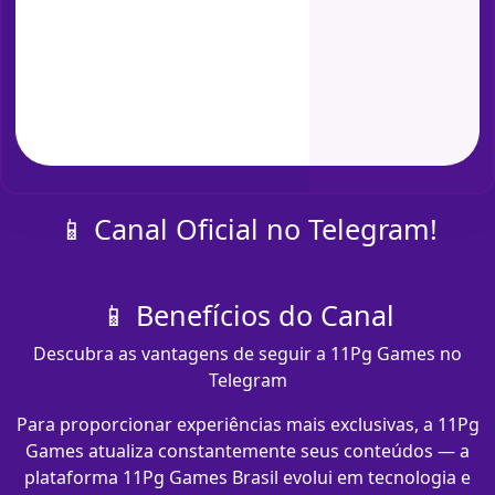
📱 Canal Oficial no Telegram!
📱 Benefícios do Canal
Descubra as vantagens de seguir a 11Pg Games no
Telegram
Para proporcionar experiências mais exclusivas, a 11Pg
Games atualiza constantemente seus conteúdos — a
plataforma 11Pg Games Brasil evolui em tecnologia e