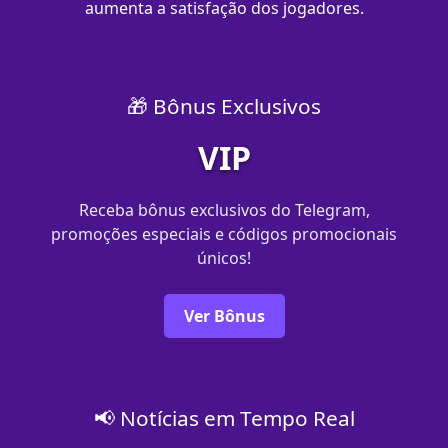
aumenta a satisfação dos jogadores.
🎁 Bônus Exclusivos
VIP
Receba bônus exclusivos do Telegram,
promoções especiais e códigos promocionais
únicos!
Ver Bônus
📢 Notícias em Tempo Real