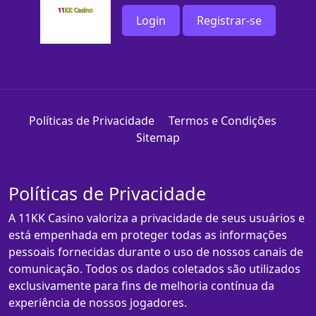
Login
Registrar-se
Políticas de Privacidade
Termos e Condições
Sitemap
Políticas de Privacidade
A 11KK Casino valoriza a privacidade de seus usuários e
está empenhada em proteger todas as informações
pessoais fornecidas durante o uso de nossos canais de
comunicação. Todos os dados coletados são utilizados
exclusivamente para fins de melhoria contínua da
experiência de nossos jogadores.