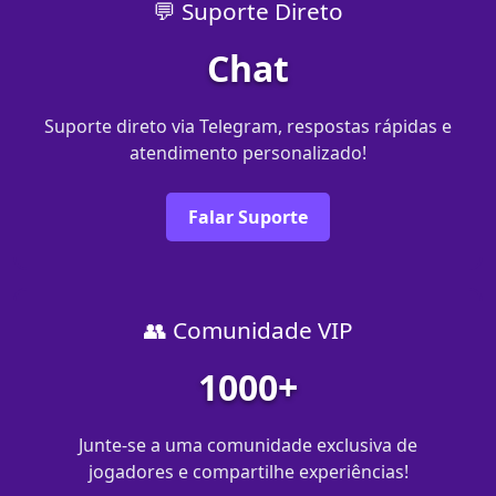
💬 Suporte Direto
Chat
Suporte direto via Telegram, respostas rápidas e
atendimento personalizado!
Falar Suporte
👥 Comunidade VIP
1000+
Junte-se a uma comunidade exclusiva de
jogadores e compartilhe experiências!