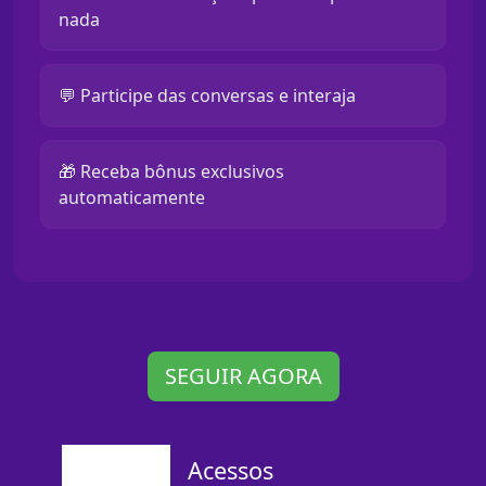
nada
💬 Participe das conversas e interaja
🎁 Receba bônus exclusivos
automaticamente
SEGUIR AGORA
Acessos