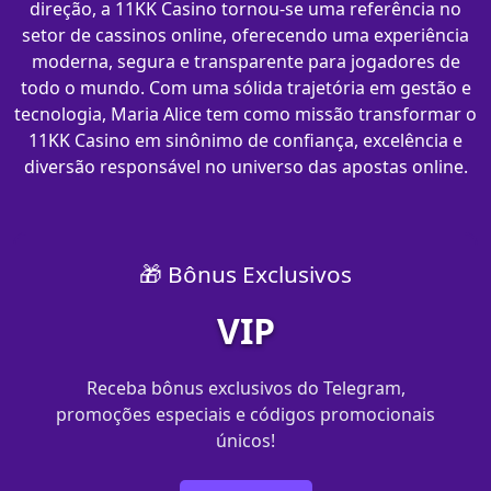
direção, a 11KK Casino tornou-se uma referência no
setor de cassinos online, oferecendo uma experiência
moderna, segura e transparente para jogadores de
todo o mundo. Com uma sólida trajetória em gestão e
tecnologia, Maria Alice tem como missão transformar o
11KK Casino em sinônimo de confiança, excelência e
diversão responsável no universo das apostas online.
🎁 Bônus Exclusivos
VIP
Receba bônus exclusivos do Telegram,
promoções especiais e códigos promocionais
únicos!