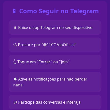
📱 Como Seguir no Telegram
📱 Baixe o app Telegram no seu dispositivo
🔍 Procure por "@11CC VipOficial"
👆 Toque em "Entrar" ou "Join"
🔔 Ative as notificações para não perder
nada
💬 Participe das conversas e interaja