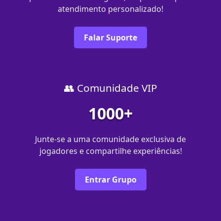
atendimento personalizado!
Falar Suporte
👥 Comunidade VIP
1000+
Junte-se a uma comunidade exclusiva de
jogadores e compartilhe experiências!
Entrar Grupo