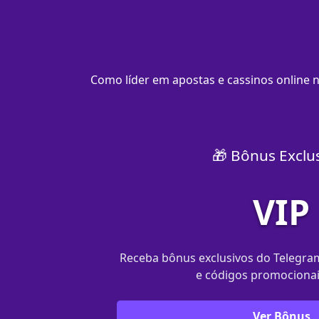
Como líder em apostas e cassinos online n
🎁 Bônus Exclu
VIP
Receba bônus exclusivos do Telegra
e códigos promocionai
Ver Bônus