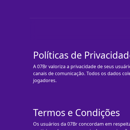
Políticas de Privacida
A 07Br valoriza a privacidade de seus usuá
canais de comunicação. Todos os dados cole
jogadores.
Termos e Condições
Os usuários da 07Br concordam em respeitar