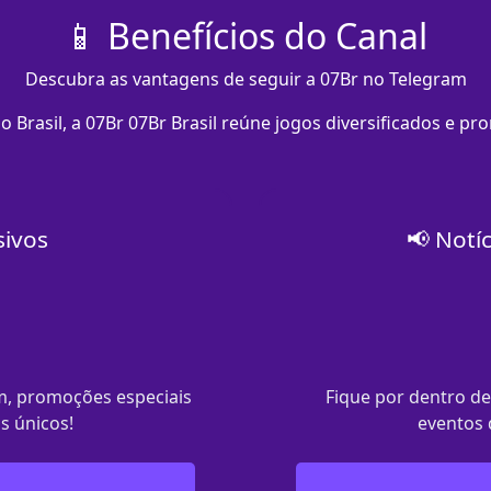
📱 Benefícios do Canal
Descubra as vantagens de seguir a 07Br no Telegram
o Brasil, a 07Br 07Br Brasil reúne jogos diversificados e p
sivos
📢 Notí
m, promoções especiais
Fique por dentro d
s únicos!
eventos 