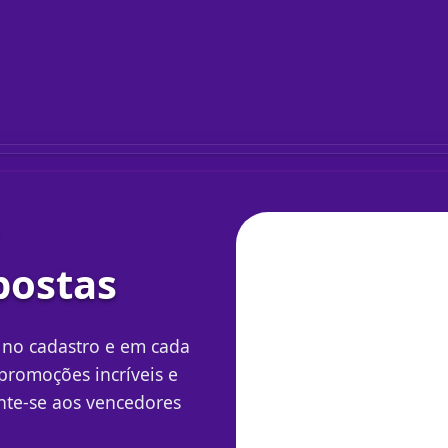
postas
 no cadastro e em cada
promoções incríveis e
unte-se aos vencedores