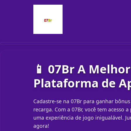
📱 07Br A Melhor
Plataforma de A
Cadastre-se na 07Br para ganhar bônus
recarga. Com a 07Br, você tem acesso a 
uma experiência de jogo inigualável. J
agora!