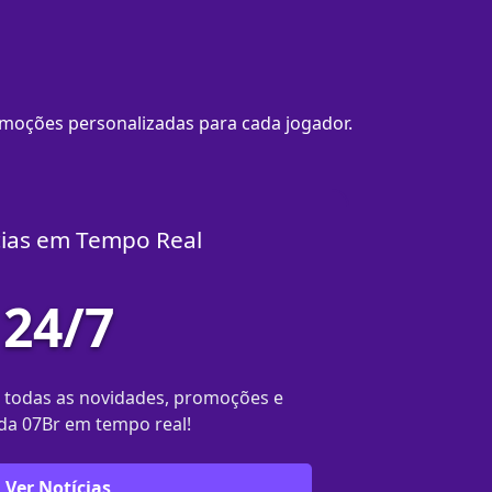
romoções personalizadas para cada jogador.
cias em Tempo Real
24/7
e todas as novidades, promoções e
da 07Br em tempo real!
Ver Notícias