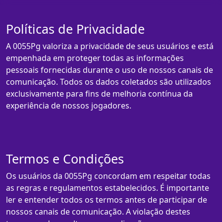
Políticas de Privacidade
A 0055Pg valoriza a privacidade de seus usuários e está
empenhada em proteger todas as informações
pessoais fornecidas durante o uso de nossos canais de
comunicação. Todos os dados coletados são utilizados
exclusivamente para fins de melhoria contínua da
experiência de nossos jogadores.
Termos e Condições
Os usuários da 0055Pg concordam em respeitar todas
as regras e regulamentos estabelecidos. É importante
ler e entender todos os termos antes de participar de
nossos canais de comunicação. A violação destes