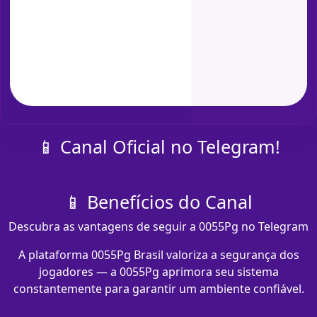
📱 Canal Oficial no Telegram!
📱 Benefícios do Canal
Descubra as vantagens de seguir a 0055Pg no Telegram
A plataforma 0055Pg Brasil valoriza a segurança dos
jogadores — a 0055Pg aprimora seu sistema
constantemente para garantir um ambiente confiável.