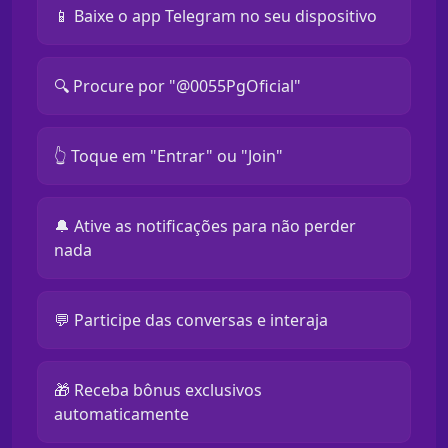
📱 Baixe o app Telegram no seu dispositivo
🔍 Procure por "@0055PgOficial"
👆 Toque em "Entrar" ou "Join"
🔔 Ative as notificações para não perder
nada
💬 Participe das conversas e interaja
🎁 Receba bônus exclusivos
automaticamente