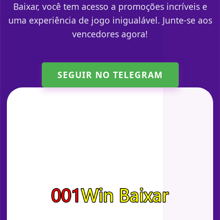
Baixar, você tem acesso a promoções incríveis e
uma experiência de jogo inigualável. Junte-se aos
vencedores agora!
SEGUIR NO TELEGRAM