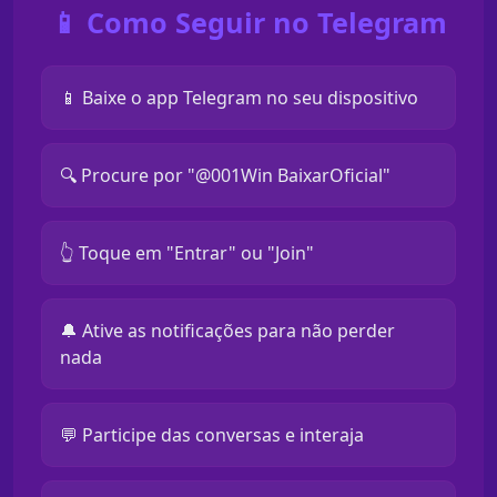
📱 Como Seguir no Telegram
📱 Baixe o app Telegram no seu dispositivo
🔍 Procure por "@001Win BaixarOficial"
👆 Toque em "Entrar" ou "Join"
🔔 Ative as notificações para não perder
nada
💬 Participe das conversas e interaja