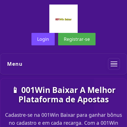
Login
Registrar-se
Menu
📱 001Win Baixar A Melhor
Plataforma de Apostas
Cadastre-se na 001Win Baixar para ganhar bônus
no cadastro e em cada recarga. Com a 001Win