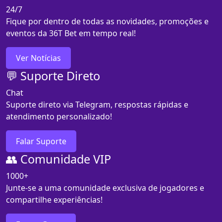
24/7
Fique por dentro de todas as novidades, promoções e
eventos da 36T Bet em tempo real!
Ver Notícias
💬 Suporte Direto
Chat
Suporte direto via Telegram, respostas rápidas e
atendimento personalizado!
Falar Suporte
👥 Comunidade VIP
1000+
Junte-se a uma comunidade exclusiva de jogadores e
compartilhe experiências!