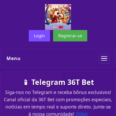
Login
Registrar-se
Menu
📱 Telegram 36T Bet
Siga-nos no Telegram e receba bônus exclusivos!
Canal oficial da 36T Bet com promoções especiais,
notícias em tempo real e suporte direto. Junte-se
à nossa comunidade!
26Bet