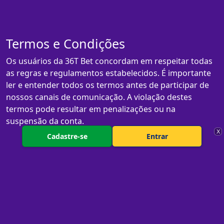
Termos e Condições
Os usuários da 36T Bet concordam em respeitar todas
as regras e regulamentos estabelecidos. É importante
ler e entender todos os termos antes de participar de
nossos canais de comunicação. A violação destes
termos pode resultar em penalizações ou na
suspensão da conta.
X
Cadastre-se
Entrar