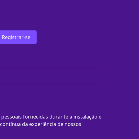
Registrar-se
pessoais fornecidas durante a instalação e
 contínua da experiência de nossos