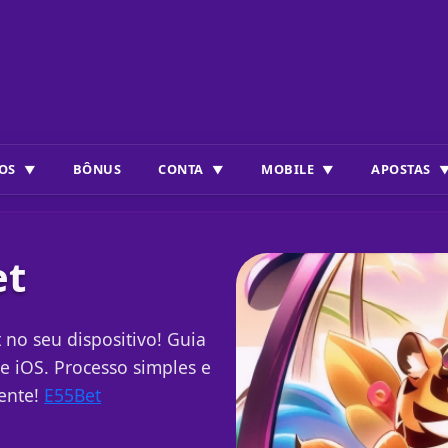
OS
BÔNUS
CONTA
MOBILE
APOSTAS
et
 no seu dispositivo! Guia
e iOS. Processo simples e
ente!
E55Bet