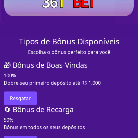
Tipos de Bônus Disponíveis
Escolha o bônus perfeito para você
🎁 Bônus de Boas-Vindas
100%
Dobre seu primeiro depósito até R$ 1.000
Resgatar
🔄 Bônus de Recarga
50%
Bônus em todos os seus depósitos