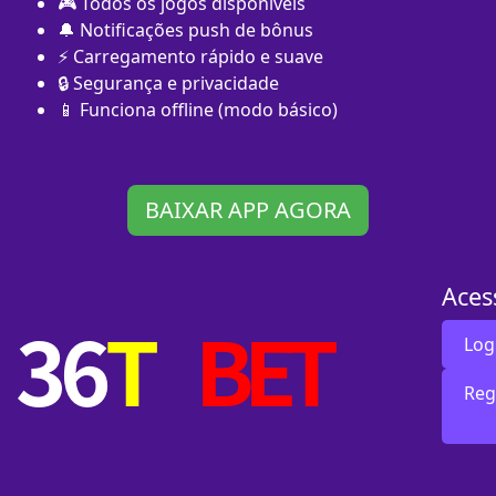
🎮 Todos os jogos disponíveis
🔔 Notificações push de bônus
⚡ Carregamento rápido e suave
🔒 Segurança e privacidade
📱 Funciona offline (modo básico)
BAIXAR APP AGORA
Aces
Log
Reg