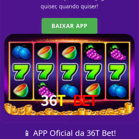
quiser, quando quiser!
BAIXAR APP
📱 APP Oficial da 36T Bet!